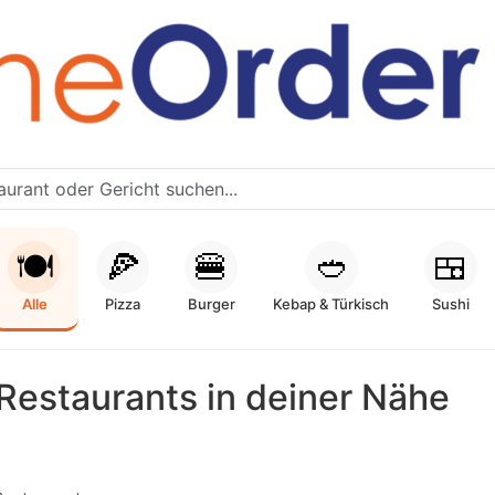
🍽️
🍕
🍔
🥙
🍱
Alle
Pizza
Burger
Kebap & Türkisch
Sushi
Restaurants in deiner Nähe