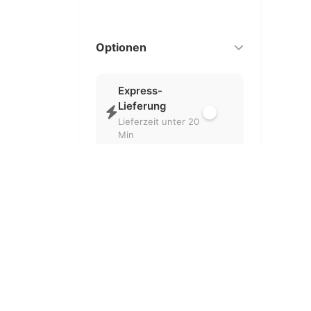
Optionen
Express-
Lieferung
Lieferzeit unter 20
Min
Nur geöffnet
Aktuell geöffnete
Partner
Kostenlose
Lieferung
Ohne
Liefergebühr