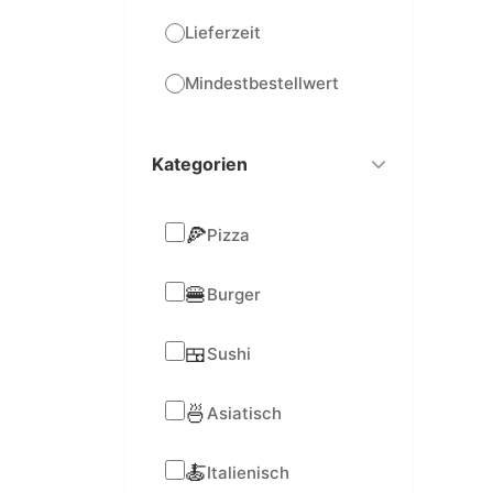
Lieferzeit
Mindestbestellwert
Kategorien
🍕
Pizza
🍔
Burger
🍱
Sushi
🍜
Asiatisch
🍝
Italienisch