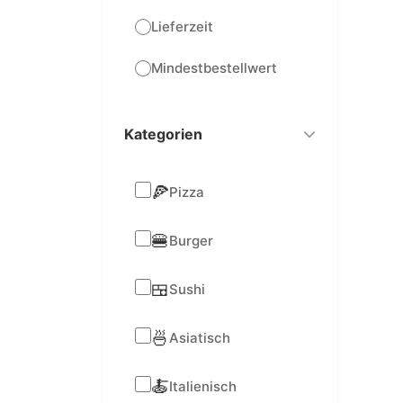
Lieferzeit
Mindestbestellwert
Kategorien
🍕
Pizza
🍔
Burger
🍱
Sushi
🍜
Asiatisch
🍝
Italienisch