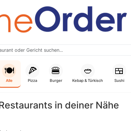
🍽️
🍕
🍔
🥙
🍱
Alle
Pizza
Burger
Kebap & Türkisch
Sushi
Restaurants in deiner Nähe