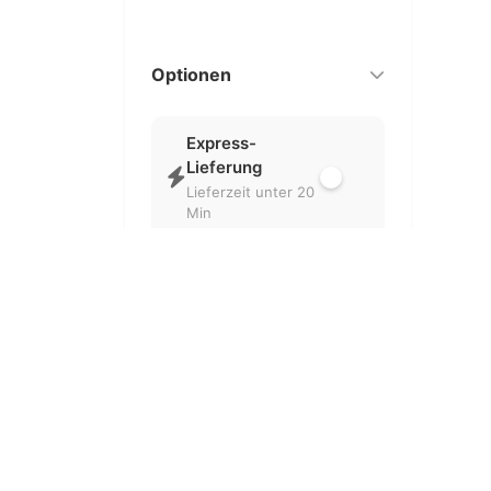
Optionen
Express-
Lieferung
Lieferzeit unter 20
Min
Nur geöffnet
Aktuell geöffnete
Partner
Kostenlose
Lieferung
Ohne
Liefergebühr