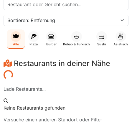
🍽️
🍕
🍔
🥙
🍱
🍜
Alle
Pizza
Burger
Kebap & Türkisch
Sushi
Asiatisch
Restaurants in deiner Nähe
aden...
Lade Restaurants...
Keine Restaurants gefunden
Versuche einen anderen Standort oder Filter