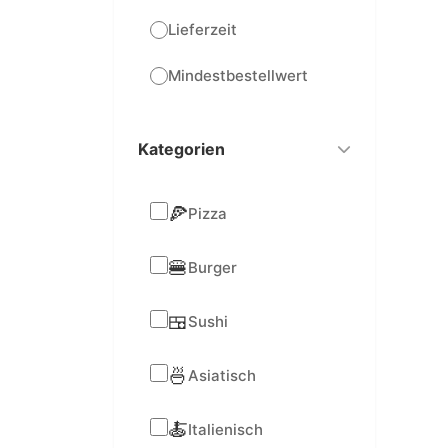
Lieferzeit
Mindestbestellwert
Kategorien
🍕
Pizza
🍔
Burger
🍱
Sushi
🍜
Asiatisch
🍝
Italienisch