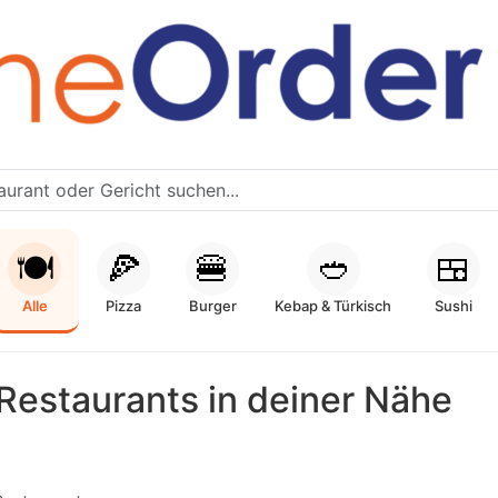
🍽️
🍕
🍔
🥙
🍱
Alle
Pizza
Burger
Kebap & Türkisch
Sushi
Restaurants in deiner Nähe