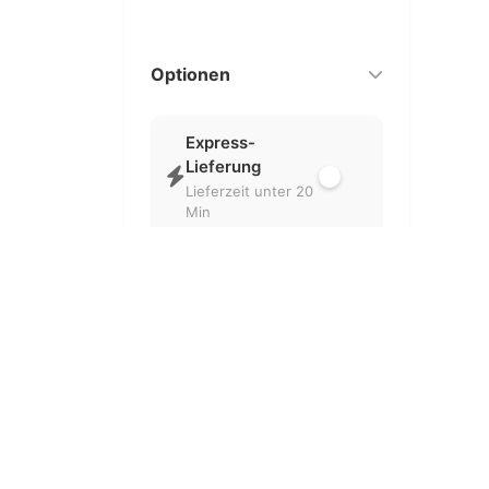
Optionen
Express-
Lieferung
Lieferzeit unter 20
Min
Nur geöffnet
Aktuell geöffnete
Partner
Kostenlose
Lieferung
Ohne
Liefergebühr