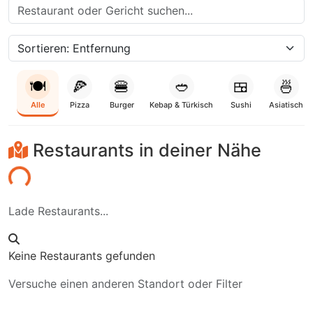
🍽️
🍕
🍔
🥙
🍱
🍜
Alle
Pizza
Burger
Kebap & Türkisch
Sushi
Asiatisch
Restaurants in deiner Nähe
den...
Lade Restaurants...
Keine Restaurants gefunden
Versuche einen anderen Standort oder Filter