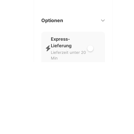
Optionen
Express-
Lieferung
Lieferzeit unter 20
Min
Nur geöffnet
Aktuell geöffnete
Partner
Kostenlose
Lieferung
Ohne
Liefergebühr