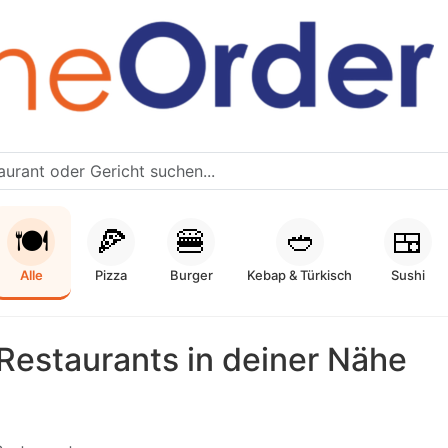
🍽️
🍕
🍔
🥙
🍱
Alle
Pizza
Burger
Kebap & Türkisch
Sushi
Restaurants in deiner Nähe