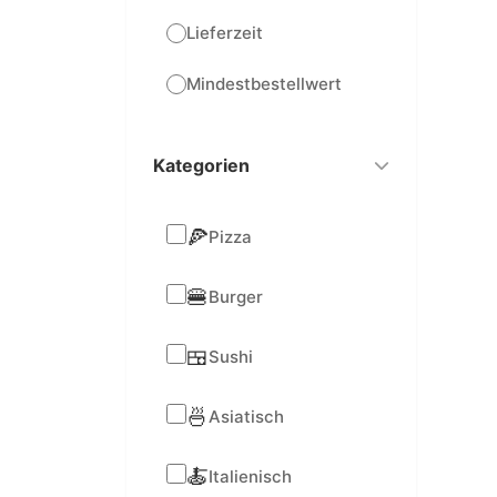
Lieferzeit
Mindestbestellwert
Kategorien
🍕
Pizza
🍔
Burger
🍱
Sushi
🍜
Asiatisch
🍝
Italienisch