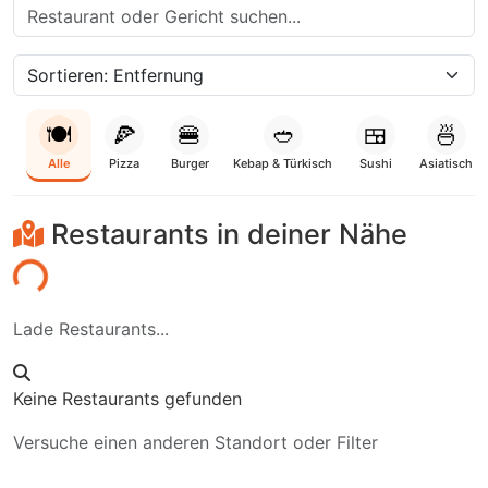
🍽️
🍕
🍔
🥙
🍱
🍜
Alle
Pizza
Burger
Kebap & Türkisch
Sushi
Asiatisch
Restaurants in deiner Nähe
aden...
Lade Restaurants...
Keine Restaurants gefunden
Versuche einen anderen Standort oder Filter