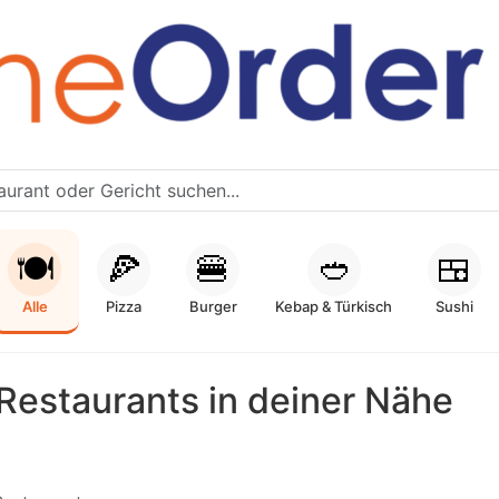
🍽️
🍕
🍔
🥙
🍱
Alle
Pizza
Burger
Kebap & Türkisch
Sushi
Restaurants in deiner Nähe