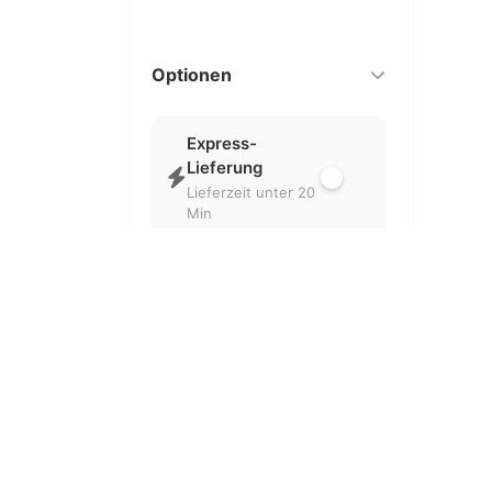
Optionen
Express-
Lieferung
Lieferzeit unter 20
Min
Nur geöffnet
Aktuell geöffnete
Partner
Kostenlose
Lieferung
Ohne
Liefergebühr