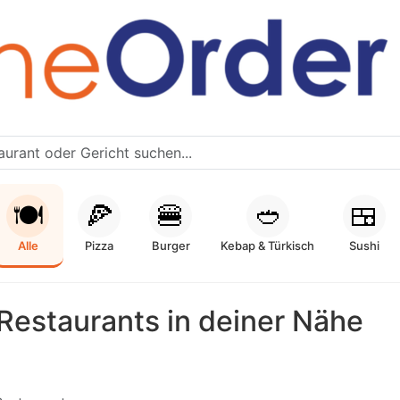
🍽️
🍕
🍔
🥙
🍱
Alle
Pizza
Burger
Kebap & Türkisch
Sushi
Restaurants in deiner Nähe