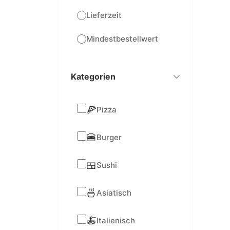
Lieferzeit
Mindestbestellwert
Kategorien
🍕
Pizza
🍔
Burger
🍱
Sushi
🍜
Asiatisch
🍝
Italienisch