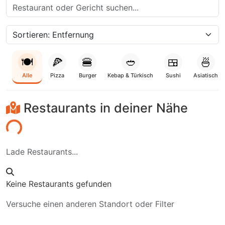
🍽️
🍕
🍔
🥙
🍱
🍜
Alle
Pizza
Burger
Kebap & Türkisch
Sushi
Asiatisch
Restaurants in deiner Nähe
den...
Lade Restaurants...
Keine Restaurants gefunden
Versuche einen anderen Standort oder Filter