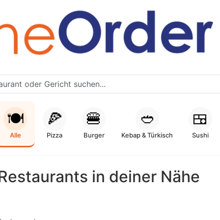
🍽️
🍕
🍔
🥙
🍱
Alle
Pizza
Burger
Kebap & Türkisch
Sushi
Restaurants in deiner Nähe