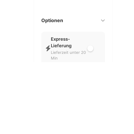
Optionen
Express-
Lieferung
Lieferzeit unter 20
Min
Nur geöffnet
Aktuell geöffnete
Partner
Kostenlose
Lieferung
Ohne
Liefergebühr