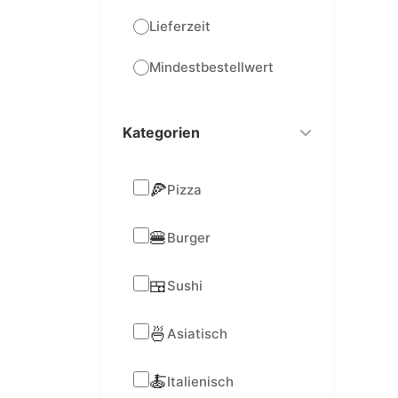
Lieferzeit
Mindestbestellwert
Kategorien
🍕
Pizza
🍔
Burger
🍱
Sushi
🍜
Asiatisch
🍝
Italienisch