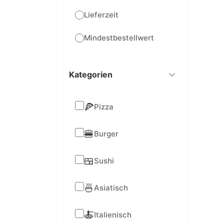
Lieferzeit
Mindestbestellwert
Kategorien
🍕
Pizza
🍔
Burger
🍱
Sushi
🍜
Asiatisch
🍝
Italienisch