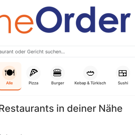
🍽️
🍕
🍔
🥙
🍱
Alle
Pizza
Burger
Kebap & Türkisch
Sushi
Restaurants in deiner Nähe