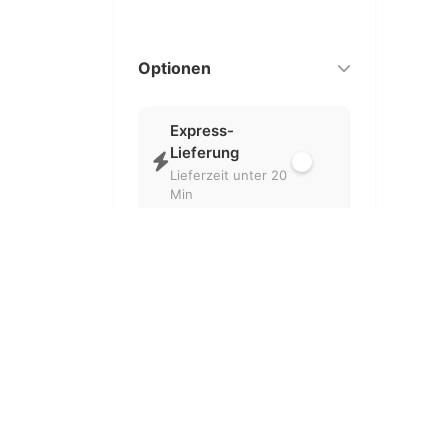
Optionen
Express-
Lieferung
Lieferzeit unter 20
Min
Nur geöffnet
Aktuell geöffnete
Partner
Kostenlose
Lieferung
Ohne
Liefergebühr