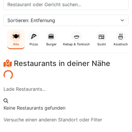
🍽️
🍕
🍔
🥙
🍱
🍜
Alle
Pizza
Burger
Kebap & Türkisch
Sushi
Asiatisch
Restaurants in deiner Nähe
den...
Lade Restaurants...
Keine Restaurants gefunden
Versuche einen anderen Standort oder Filter