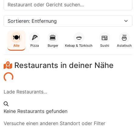
🍽️
🍕
🍔
🥙
🍱
🍜
Alle
Pizza
Burger
Kebap & Türkisch
Sushi
Asiatisch
Restaurants in deiner Nähe
aden...
Lade Restaurants...
Keine Restaurants gefunden
Versuche einen anderen Standort oder Filter