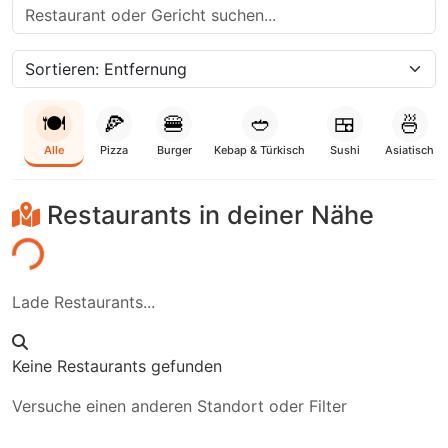
🍽️
🍕
🍔
🥙
🍱
🍜
Alle
Pizza
Burger
Kebap & Türkisch
Sushi
Asiatisch
Restaurants in deiner Nähe
den...
Lade Restaurants...
Keine Restaurants gefunden
Versuche einen anderen Standort oder Filter