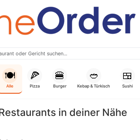
🍽️
🍕
🍔
🥙
🍱
Alle
Pizza
Burger
Kebap & Türkisch
Sushi
Restaurants in deiner Nähe