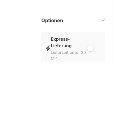
Optionen
Express-
Lieferung
Lieferzeit unter 20
Min
Nur geöffnet
Aktuell geöffnete
Partner
Kostenlose
Lieferung
Ohne
Liefergebühr