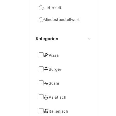
Lieferzeit
Mindestbestellwert
Kategorien
🍕
Pizza
🍔
Burger
🍱
Sushi
🍜
Asiatisch
🍝
Italienisch