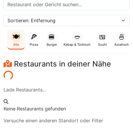
🍽️
🍕
🍔
🥙
🍱
🍜
Alle
Pizza
Burger
Kebap & Türkisch
Sushi
Asiatisch
Restaurants in deiner Nähe
den...
Lade Restaurants...
Keine Restaurants gefunden
Versuche einen anderen Standort oder Filter