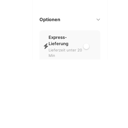
Optionen
Express-
Lieferung
Lieferzeit unter 20
Min
Nur geöffnet
Aktuell geöffnete
Partner
Kostenlose
Lieferung
Ohne
Liefergebühr