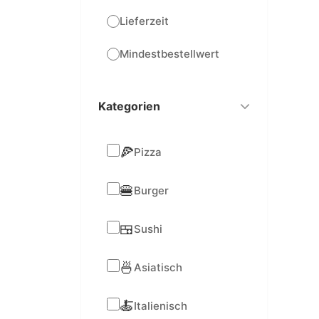
Lieferzeit
Mindestbestellwert
Kategorien
🍕
Pizza
🍔
Burger
🍱
Sushi
🍜
Asiatisch
🍝
Italienisch