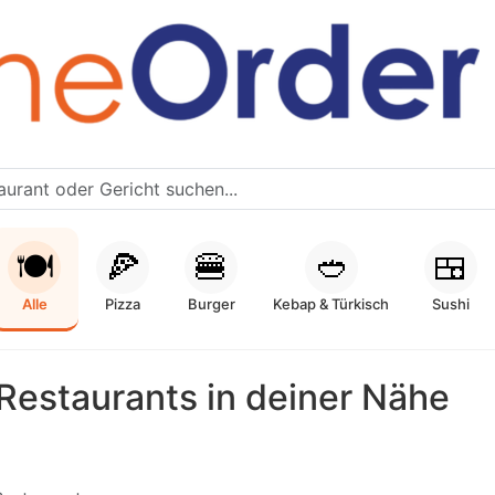
🍽️
🍕
🍔
🥙
🍱
Alle
Pizza
Burger
Kebap & Türkisch
Sushi
Restaurants in deiner Nähe