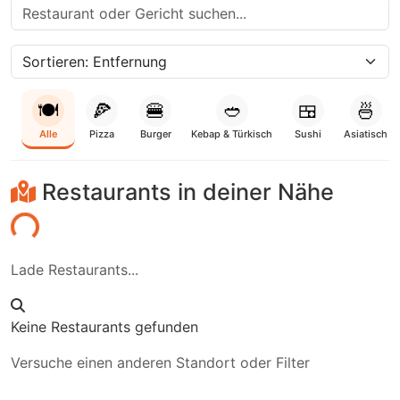
🍽️
🍕
🍔
🥙
🍱
🍜
Alle
Pizza
Burger
Kebap & Türkisch
Sushi
Asiatisch
Restaurants in deiner Nähe
den...
Lade Restaurants...
Keine Restaurants gefunden
Versuche einen anderen Standort oder Filter