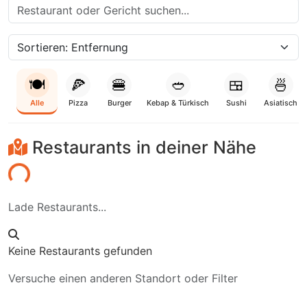
🍽️
🍕
🍔
🥙
🍱
🍜
Alle
Pizza
Burger
Kebap & Türkisch
Sushi
Asiatisch
Restaurants in deiner Nähe
den...
Lade Restaurants...
Keine Restaurants gefunden
Versuche einen anderen Standort oder Filter