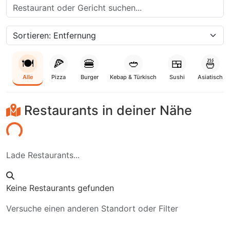
🍽️
🍕
🍔
🥙
🍱
🍜
Alle
Pizza
Burger
Kebap & Türkisch
Sushi
Asiatisch
Restaurants in deiner Nähe
den...
Lade Restaurants...
Keine Restaurants gefunden
Versuche einen anderen Standort oder Filter