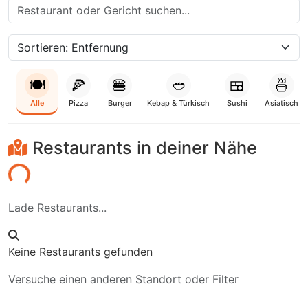
🍽️
🍕
🍔
🥙
🍱
🍜
Alle
Pizza
Burger
Kebap & Türkisch
Sushi
Asiatisch
Restaurants in deiner Nähe
den...
Lade Restaurants...
Keine Restaurants gefunden
Versuche einen anderen Standort oder Filter