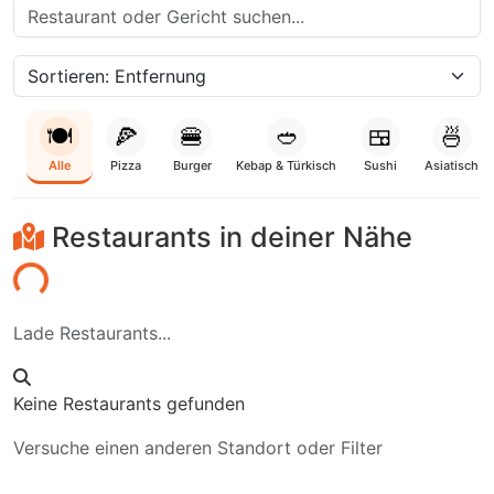
🍽️
🍕
🍔
🥙
🍱
🍜
Alle
Pizza
Burger
Kebap & Türkisch
Sushi
Asiatisch
Restaurants in deiner Nähe
den...
Lade Restaurants...
Keine Restaurants gefunden
Versuche einen anderen Standort oder Filter