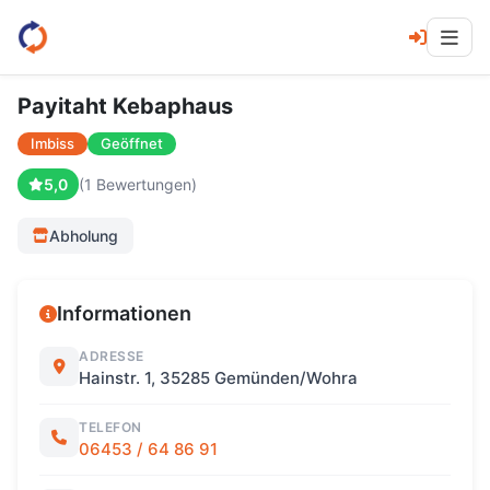
Payitaht Kebaphaus
Imbiss
Geöffnet
5,0
(1 Bewertungen)
Abholung
Informationen
ADRESSE
Hainstr. 1, 35285 Gemünden/Wohra
TELEFON
06453 / 64 86 91